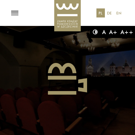
PL
DE
EN
A
A+
A++