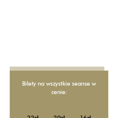
Bilety na wszystkie seanse w
cenie:
22zł
20zł
16zł