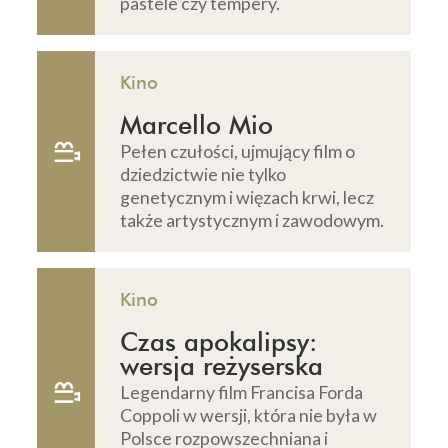
pastele czy tempery.
Kino
Marcello Mio
Pełen czułości, ujmujący film o
dziedzictwie nie tylko
genetycznym i więzach krwi, lecz
także artystycznym i zawodowym.
Kino
Czas apokalipsy:
wersja reżyserska
Legendarny film Francisa Forda
Coppoli w wersji, która nie była w
Polsce rozpowszechniana i