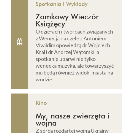
Spotkania i Wykłady
Zamkowy Wieczór
Książęcy
O dziełach i twórcach związanych
z Wenecją na czele z Antoniem
Vivaldim opowiedzą dr Wojciech
Kral i dr Andrzej Wątorski, a
spotkanie ubarwi nie tylko
wenecka muzyka, ale towarzyszyć
mu będą również widoki miasta na
wodzie.
Kino
My, nasze zwierzęta i
wojna
Z serca rozdartej wojną Ukrainy