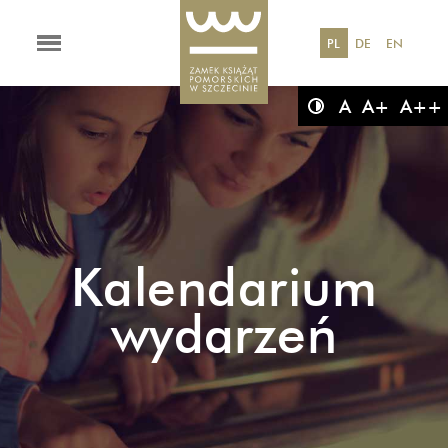
PL
DE
EN
A
A+
A++
Kalendarium
wydarzeń