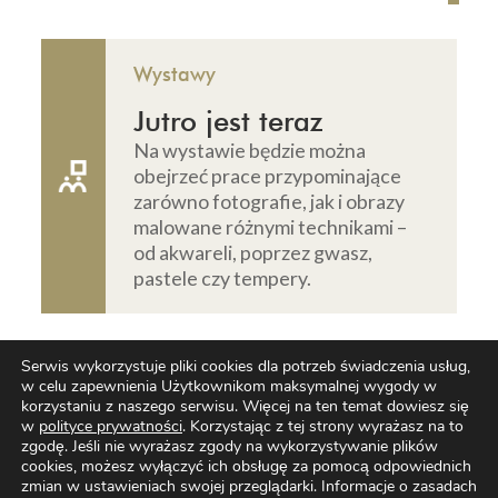
Wystawy
Jutro jest teraz
Na wystawie będzie można
obejrzeć prace przypominające
zarówno fotografie, jak i obrazy
malowane różnymi technikami –
od akwareli, poprzez gwasz,
pastele czy tempery.
Serwis wykorzystuje pliki cookies dla potrzeb świadczenia usług,
22 października, wtorek
w celu zapewnienia Użytkownikom maksymalnej wygody w
korzystaniu z naszego serwisu. Więcej na ten temat dowiesz się
w
polityce prywatności
. Korzystając z tej strony wyrażasz na to
zgodę. Jeśli nie wyrażasz zgody na wykorzystywanie plików
cookies, możesz wyłączyć ich obsługę za pomocą odpowiednich
zmian w ustawieniach swojej przeglądarki. Informacje o zasadach
Wystawy