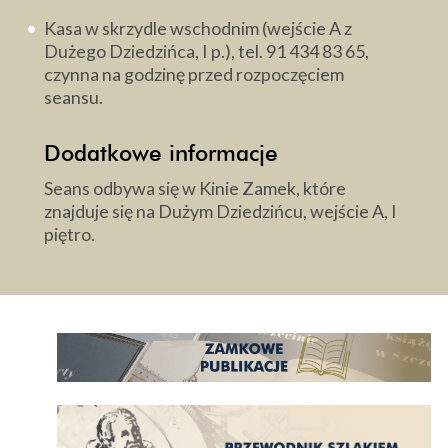
Kasa w skrzydle wschodnim (wejście A z
Dużego Dziedzińca, I p.), tel. 91 434 83 65,
czynna na godzinę przed rozpoczęciem
seansu.
Dodatkowe informacje
Seans odbywa się w Kinie Zamek, które
znajduje się na Dużym Dziedzińcu, wejście A, I
piętro.