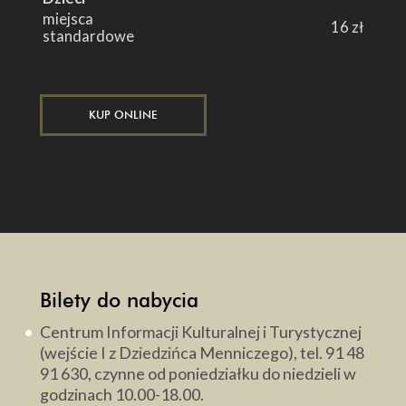
miejsca
16 zł
standardowe
KUP ONLINE
Bilety do nabycia
Centrum Informacji Kulturalnej i Turystycznej
(wejście I z Dziedzińca Menniczego), tel. 91 48
91 630, czynne od poniedziałku do niedzieli w
godzinach 10.00-18.00.