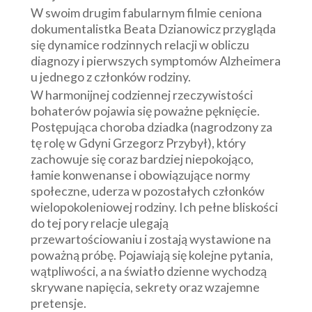
W swoim drugim fabularnym filmie ceniona
dokumentalistka Beata Dzianowicz przygląda
się dynamice rodzinnych relacji w obliczu
diagnozy i pierwszych symptomów Alzheimera
u jednego z członków rodziny.
W harmonijnej codziennej rzeczywistości
bohaterów pojawia się poważne pęknięcie.
Postępująca choroba dziadka (nagrodzony za
tę rolę w Gdyni Grzegorz Przybył), który
zachowuje się coraz bardziej niepokojąco,
łamie konwenanse i obowiązujące normy
społeczne, uderza w pozostałych członków
wielopokoleniowej rodziny. Ich pełne bliskości
do tej pory relacje ulegają
przewartościowaniu i zostają wystawione na
poważną próbę. Pojawiają się kolejne pytania,
wątpliwości, a na światło dzienne wychodzą
skrywane napięcia, sekrety oraz wzajemne
pretensje.