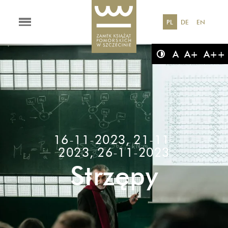
PL
DE
EN
A
A+
A++
16-11-2023, 21-11-
2023, 26-11-2023
Strzępy