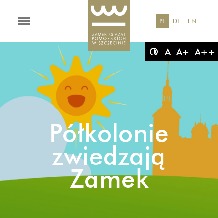
PL
DE
EN
A
A+
A++
Półkolonie
zwiedzają
Zamek