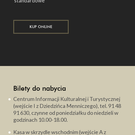
standardowe
KUP ONLINE
Bilety do nabycia
Centrum Informacji Kulturalnej i Turystycznej
(wejście I z Dziedzińca Menniczego), tel. 91 48
91 630, czynne od poniedziałku do niedzieli w
godzinach 10.00-18.00.
Kasa w skrzydle wschodnim (wejście A z