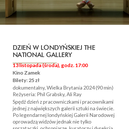
DZIEŃ W LONDYŃSKIEJ THE
NATIONAL GALLERY
13 listopada (środa), godz. 17:00
Kino Zamek
Bilety: 25 zł
dokumentalny, Wielka Brytania 2024 (90 min)
Reżyseria: Phil Grabsky, Ali Ray
Spędź dzień z pracowniczkami i pracownikami
jednej z największych galerii sztuki na świecie.
Po legendarnej londyńskiej Galerii Narodowej
oprowadzą widzów jednak nie tylko
sprzątaczki, ochroniarze, kuratorzy i dyrekcja,