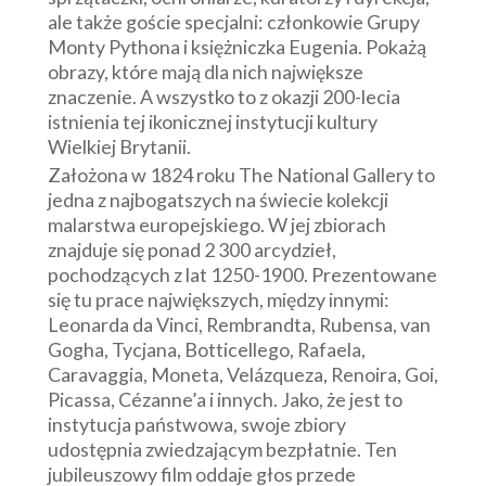
ale także goście specjalni: członkowie Grupy
Monty Pythona i księżniczka Eugenia. Pokażą
obrazy, które mają dla nich największe
znaczenie. A wszystko to z okazji 200-lecia
istnienia tej ikonicznej instytucji kultury
Wielkiej Brytanii.
Założona w 1824 roku The National Gallery to
jedna z najbogatszych na świecie kolekcji
malarstwa europejskiego. W jej zbiorach
znajduje się ponad 2 300 arcydzieł,
pochodzących z lat 1250-1900. Prezentowane
się tu prace największych, między innymi:
Leonarda da Vinci, Rembrandta, Rubensa, van
Gogha, Tycjana, Botticellego, Rafaela,
Caravaggia, Moneta, Velázqueza, Renoira, Goi,
Picassa, Cézanne’a i innych. Jako, że jest to
instytucja państwowa, swoje zbiory
udostępnia zwiedzającym bezpłatnie. Ten
jubileuszowy film oddaje głos przede