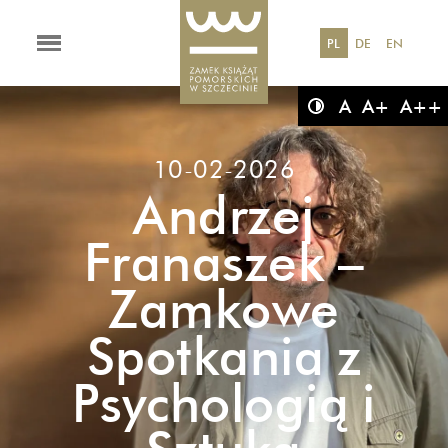
PL
DE
EN
A
A+
A++
10-02-2026
Andrzej
Franaszek –
Zamkowe
Spotkania z
Psychologią i