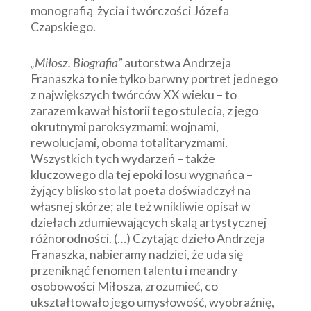
monografią życia i twórczości Józefa
Czapskiego.
„Miłosz. Biografia”
autorstwa Andrzeja
Franaszka to nie tylko barwny portret jednego
z największych twórców XX wieku – to
zarazem kawał historii tego stulecia, z jego
okrutnymi paroksyzmami: wojnami,
rewolucjami, oboma totalitaryzmami.
Wszystkich tych wydarzeń – także
kluczowego dla tej epoki losu wygnańca –
żyjący blisko sto lat poeta doświadczył na
własnej skórze; ale też wnikliwie opisał w
dziełach zdumiewających skalą artystycznej
różnorodności. (…) Czytając dzieło Andrzeja
Franaszka, nabieramy nadziei, że uda się
przeniknąć fenomen talentu i meandry
osobowości Miłosza, zrozumieć, co
ukształtowało jego umysłowość, wyobraźnię,