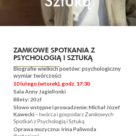
Sztuką
ZAMKOWE SPOTKANIA Z
PSYCHOLOGIĄ I SZTUKĄ
Biografie wielkich poetów:
psychologiczny
wymiar twórczości
10 lutego (wtorek), godz. 17:30
Sala Anny Jagiellonki
Bilety: 20 zł
Słowo wstępne i prowadzenie:
Michał Józef
Kawecki
– twórca i gospodarz Zamkowych
Spotkań z Psychologią i Sztuką
Oprawa muzyczna: Irina Paliwoda