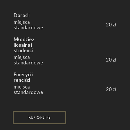
Dorośli
miejsca
20 zł
standardowe
Młodzież
licealna i
studenci
miejsca
20 zł
standardowe
Emeryci i
renciści
miejsca
20 zł
standardowe
KUP ONLINE