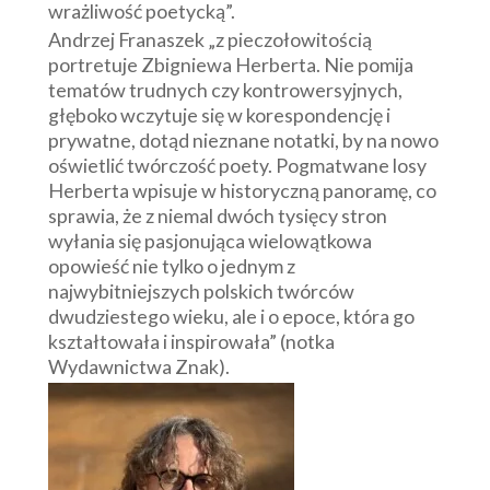
wrażliwość poetycką”.
Andrzej Franaszek „z pieczołowitością
portretuje Zbigniewa Herberta. Nie pomija
tematów trudnych czy kontrowersyjnych,
głęboko wczytuje się w korespondencję i
prywatne, dotąd nieznane notatki, by na nowo
oświetlić twórczość poety. Pogmatwane losy
Herberta wpisuje w historyczną panoramę, co
sprawia, że z niemal dwóch tysięcy stron
wyłania się pasjonująca wielowątkowa
opowieść nie tylko o jednym z
najwybitniejszych polskich twórców
dwudziestego wieku, ale i o epoce, która go
kształtowała i inspirowała” (notka
Wydawnictwa Znak).