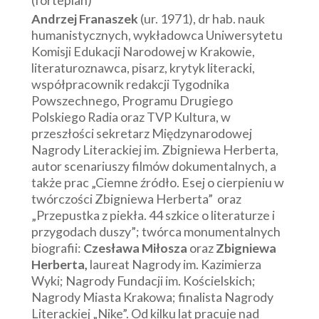
(fortepian)
Andrzej Franaszek
(ur. 1971), dr hab. nauk
humanistycznych, wykładowca Uniwersytetu
Komisji Edukacji Narodowej w Krakowie,
literaturoznawca, pisarz, krytyk literacki,
współpracownik redakcji Tygodnika
Powszechnego, Programu Drugiego
Polskiego Radia oraz TVP Kultura, w
przeszłości sekretarz Międzynarodowej
Nagrody Literackiej im. Zbigniewa Herberta,
autor scenariuszy filmów dokumentalnych, a
także prac „Ciemne źródło. Esej o cierpieniu w
twórczości Zbigniewa Herberta” oraz
„Przepustka z piekła. 44 szkice o literaturze i
przygodach duszy”; twórca monumentalnych
biografii:
Czesława Miłosza
oraz
Zbigniewa
Herberta,
laureat Nagrody im. Kazimierza
Wyki; Nagrody Fundacji im. Kościelskich;
Nagrody Miasta Krakowa; finalista Nagrody
Literackiej „Nike”. Od kilku lat pracuje nad