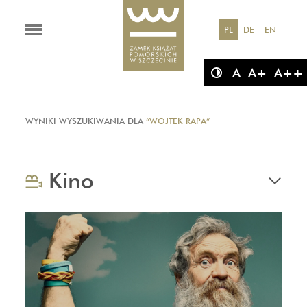
PL
DE
EN
A
A+
A++
WYNIKI WYSZUKIWANIA DLA
“WOJTEK RAPA”
Kino