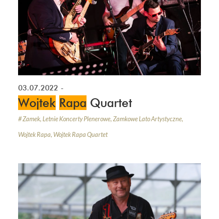
03.07.2022
-
Wojtek
Rapa
Quartet
#
Zamek
,
Letnie Koncerty Plenerowe
,
Zamkowe Lato Artystyczne
,
Wojtek Rapa
,
Wojtek Rapa Quartet