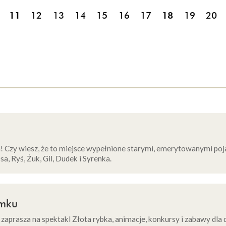
11
12
13
14
15
16
17
18
19
20
 Czy wiesz, że to miejsce wypełnione starymi, emerytowanymi 
, Ryś, Żuk, Gil, Dudek i Syrenka.
amku
zaprasza na spektakl Złota rybka, animacje, konkursy i zabawy dla