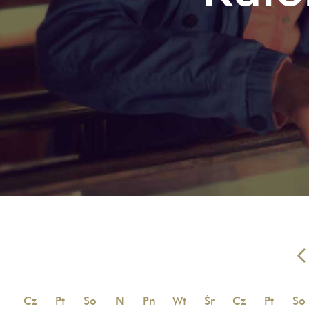
Cz
Pt
So
N
Pn
Wt
Śr
Cz
Pt
So