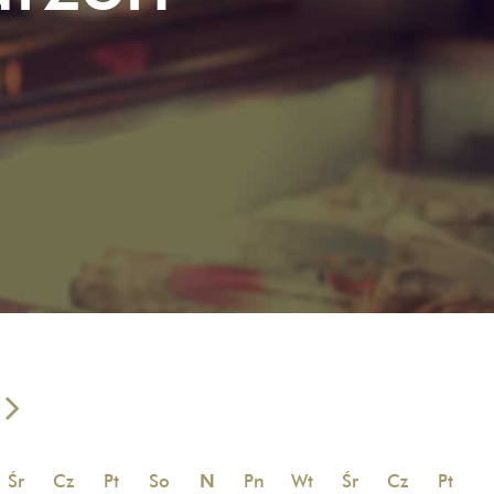
Śr
Cz
Pt
So
N
Pn
Wt
Śr
Cz
Pt