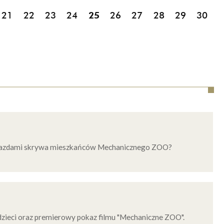
21
22
23
24
25
26
27
28
29
30
pojazdami skrywa mieszkańców Mechanicznego ZOO?
 dzieci oraz premierowy pokaz filmu "Mechaniczne ZOO".