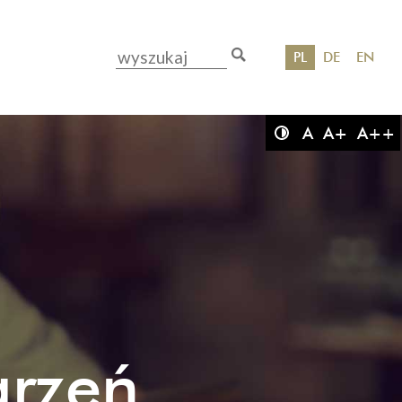
PL
DE
EN
A
A+
A++
arzeń