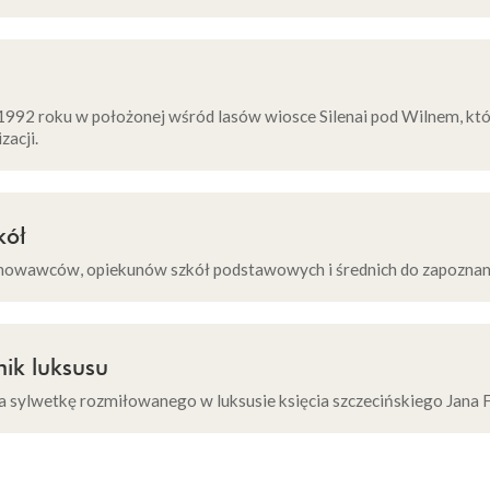
1992 roku w położonej wśród lasów wiosce Silenai pod Wilnem, któ
zacji.
kół
howawców, opiekunów szkół podstawowych i średnich do zapoznani
nik luksusu
sylwetkę rozmiłowanego w luksusie księcia szczecińskiego Jana Fr